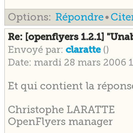
Options:
Répondre
•
Cite
Re: [openflyers 1.2.1] "Unab
Envoyé par:
()
claratte
Date: mardi 28 mars 2006 1
Et qui contient la répon
Christophe LARATTE
OpenFlyers manager