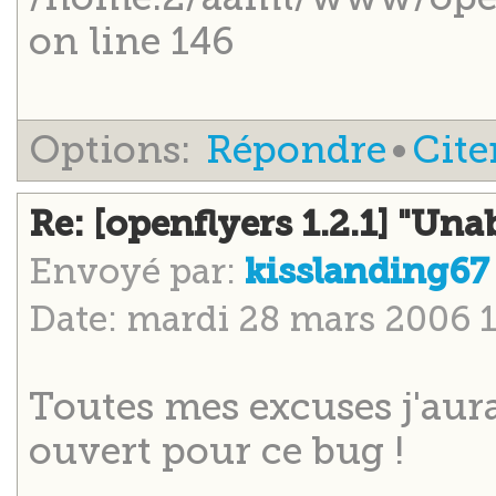
on line 146
Options:
Répondre
•
Cite
Re: [openflyers 1.2.1] "Unab
Envoyé par:
kisslanding6
Date: mardi 28 mars 2006 
Toutes mes excuses j'aura
ouvert pour ce bug !