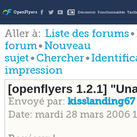
Aller à:
Liste des forums
•
forum
•
Nouveau
sujet
•
Chercher
•
Identific
impression
[openflyers 1.2.1] "Una
Envoyé par:
kisslanding6
Date: mardi 28 mars 2006 1