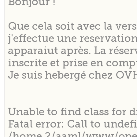
Bonjour !
Que cela soit avec la vers
j'effectue une reservatio
apparaiut après. La rése
inscrite et prise en com
Je suis hebergé chez OV
Unable to find class for d
Fatal error: Call to undef
/home.2/aaml/www/openf