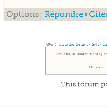
Options:
Répondre
•
Cite
Aller à:
Liste des forums
•
Index d
Seuls les utilisateurs enregi
Cliquez i
This
forum
p