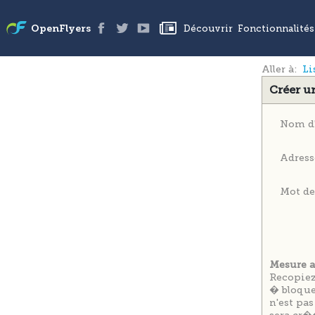
Aller à:
Li
Créer u
Nom d'
Adress
Mot de
Mesure a
Recopiez
� bloquer
n'est pas