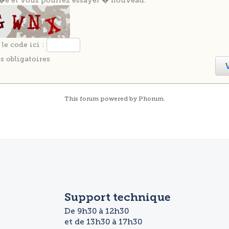
�e et vous pourrez essayer � nouveau.
 le code ici :
s obligatoires
This
forum
powered by
Phorum
.