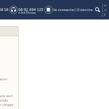
aisir
ure sert
 code
le image