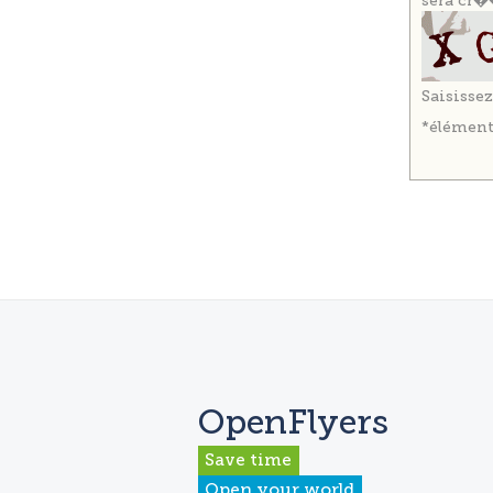
sera cr�
Saisissez
*élément